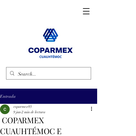
Entrada
coparmex85
9 jun
2 min de lectura
COPARMEX
CUAUHTÉMOC E